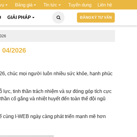
vụ
Bảng giá
Tin tức
Tuyển dụng
Liên hệ
O
GIẢI PHÁP
ĐĂNG KÝ TƯ VẤN
026
 04/2026
026, chúc mọi người luôn nhiều sức khỏe, hạnh phúc
lực, tinh thần trách nhiệm và sự đóng góp tích cực
h thần cố gắng và nhiệt huyết đến toàn thể đội ngũ
 để cùng I-WEB ngày càng phát triển mạnh mẽ hơn