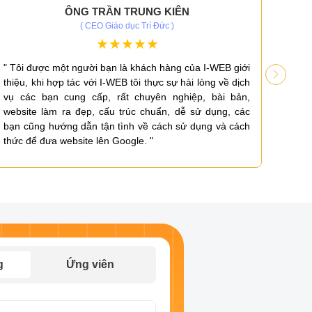
ÔNG TRẦN TRUNG KIÊN
( CEO Giáo dục Trí Đức )
" Tôi được một người bạn là khách hàng của I-WEB giới
" Là 
thiệu, khi hợp tác với I-WEB tôi thực sự hài lòng về dịch
sự c
vụ các bạn cung cấp, rất chuyên nghiệp, bài bản,
tâm v
website làm ra đẹp, cấu trúc chuẩn, dễ sử dụng, các
chuẩn
bạn cũng hướng dẫn tận tình về cách sử dụng và cách
hỗ tr
thức để đưa website lên Google. "
g
Ứng viên