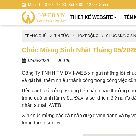
Mon - Fri 8:00 - 17:00, Sat 8:00 - 12:00, Sun off
THIẾT KẾ WEBSITE
TÊN 
TRANG CHỦ
TIN TỨC
HOẠT ĐỘNG
CHÚC MỪNG SIN
Chúc Mừng Sinh Nhật Tháng 05/2026
12/05/2026
108
Công Ty TNHH TM DV I-WEB xin gửi những lời chúc tố
và gặt hái thêm nhiều thành công trong công việc cũ
Bên cạnh đó, công ty cũng tiến hành trao thưởng cho
trong quá trình làm việc. Đây là sự khích lệ ý nghĩa d
nhân sự tại I-WEB.
Xin chúc mừng các cá nhân được vinh danh và hy vọn
trong thời gian tới.