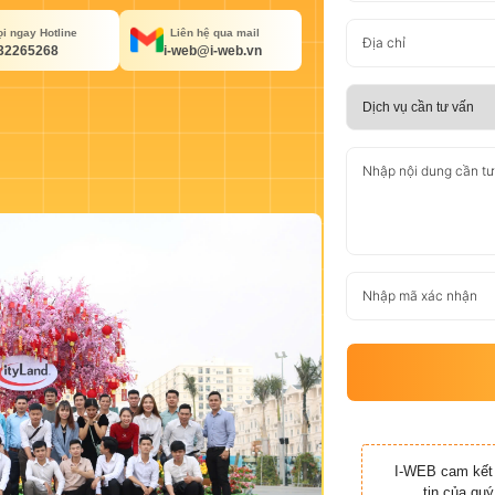
i ngay Hotline
Liên hệ qua mail
32265268
i-web@i-web.vn
I-WEB cam kết 
tin của qu