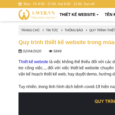
Mon - Fri 8:00 - 17:00, Sat 8:00 - 12:00, Sun off
THIẾT KẾ WEBSITE
TÊN 
TRANG CHỦ
TIN TỨC
THÔNG BÁO
QUY TRÌNH THIẾ
Quy trình thiết kế website trong mù
02/04/2020
5849
Thiết kế website
là việc không thể thiếu đối với các
trợ công việc..., đối với việc thiết kế website chu
vấn kế hoạch thiết kế web, hay duyệt demo, hướng dẫn
Tuy nhiên, trong tình hình dịch bệnh covid-19 hiện n