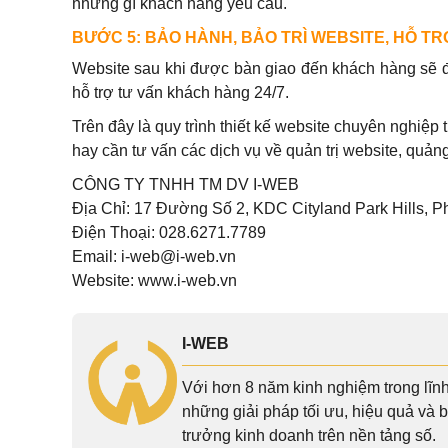
những gì khách hàng yêu cầu.
BƯỚC 5: BẢO HÀNH, BẢO TRÌ WEBSITE, HỖ TRỢ
Website sau khi được bàn giao đến khách hàng sẽ đư
hỗ trợ tư vấn khách hàng 24/7.
Trên đây là quy trình thiết kế website chuyên nghiệ
hay cần tư vấn các dịch vụ về quản trị website, quảng
CÔNG TY TNHH TM DV I-WEB
Địa Chỉ: 17 Đường Số 2, KDC Cityland Park Hills,
Điện Thoại: 028.6271.7789
Email: i-web@i-web.vn
Website: www.i-web.vn
I-WEB
Với hơn 8 năm kinh nghiệm trong lĩn
những giải pháp tối ưu, hiệu quả và 
trưởng kinh doanh trên nền tảng số.