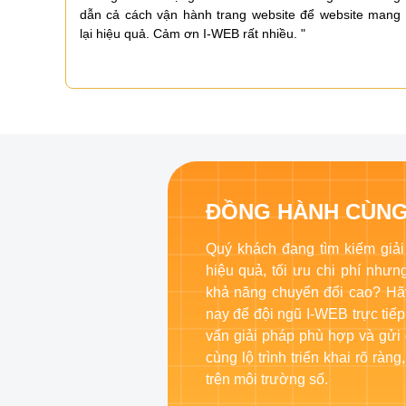
n sàng
dẫn cả cách vận hành trang website để website mang
lại hiệu quả. Cảm ơn I-WEB rất nhiều. "
ĐỒNG HÀNH CÙNG
Quý khách đang tìm kiếm giải
hiệu quả, tối ưu chi phí như
khả năng chuyển đổi cao? Hã
nay để đội ngũ I-WEB trực tiếp
vấn giải pháp phù hợp và gửi
cùng lộ trình triển khai rõ rà
trên môi trường số.