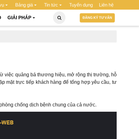
vụ
Bảng giá
Tin tức
Tuyển dụng
Liên hệ
O
GIẢI PHÁP
ĐĂNG KÝ TƯ VẤN
 từ việc quảng bá thương hiệu, mở rộng thị trường, hỗ
gặp mặt trực tiếp khách hàng để tổng hợp yêu cầu, tư
ình phòng chống dịch bệnh chung của cả nước.