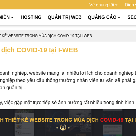
Về chúng tôi
Dịch 
MIỀN
HOSTING
QUẢN TRỊ WEB
QUẢNG CÁO
SE
T KẾ WEBSITE TRONG MÙA DỊCH COVID-19 TẠI I-WEB
a dịch COVID-19 tại I-WEB
 doanh nghiệp, website mang lại nhiều lợi ích cho doanh nghiệp
yên nghiệp theo yêu cầu thông thường nhân viên tư vấn sẽ phải 
 quản trị...
ay, việc gặp mặt trực tiếp sẽ ảnh hưởng rất nhiều trong tình h