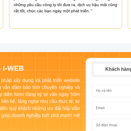
những yêu cầu công ty tôi đưa ra, dịch vụ hậu mãi cũng
rất tốt, chúc các bạn ngày một phát triển. "
 I-WEB
Khách hàn
 pháp xây dựng và phát triển website
ng vẫn đảm bảo tính chuyên nghiệp và
y điền form đăng ký tư vấn ngay hôm
 liên hệ, lắng nghe nhu cầu thực tế, tư
 đến quý khách những ưu đãi hấp dẫn
ng, giúp doanh nghiệp bứt phá mạnh mẽ