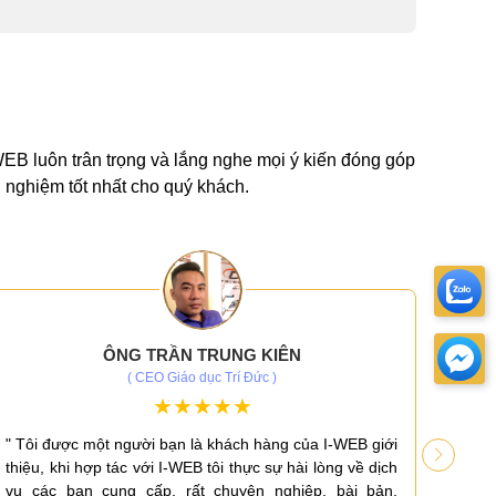
-WEB luôn trân trọng và lắng nghe mọi ý kiến đóng góp
 nghiệm tốt nhất cho quý khách.
ÔNG TRẦN TRUNG KIÊN
( CEO Giáo dục Trí Đức )
" Tôi được một người bạn là khách hàng của I-WEB giới
" Là 
thiệu, khi hợp tác với I-WEB tôi thực sự hài lòng về dịch
sự c
vụ các bạn cung cấp, rất chuyên nghiệp, bài bản,
tâm v