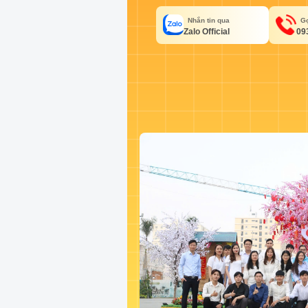
Nhắn tin qua
Gọ
Zalo Official
09