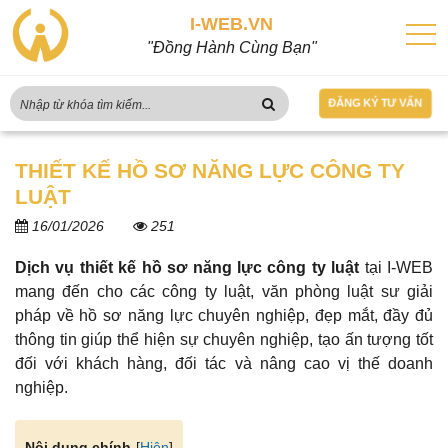
I-WEB.VN
"Đồng Hành Cùng Bạn"
ĐĂNG KÝ TƯ VẤN
THIẾT KẾ HỒ SƠ NĂNG LỰC CÔNG TY
LUẬT
16/01/2026
251
Dịch vụ thiết kế hồ sơ năng lực công ty luật
tại I-WEB
mang đến cho các công ty luật, văn phòng luật sư giải
pháp về hồ sơ năng lực chuyên nghiệp, đẹp mắt, đầy đủ
thông tin giúp thể hiện sự chuyên nghiệp, tạo ấn tượng tốt
đối với khách hàng, đối tác và nâng cao vị thế doanh
nghiệp.
[
Hiện
]
Nội dung chính