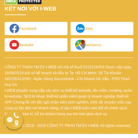
KẾT NỐI VỚI I-WEB
Facebook
Zalo
Youtube
business
CÔNG TY TNHH TM DV I-WEB với mã số thuế 0315226459 Được cấp ngày
18/08/2018 bởi sở kế hoạch và đầu tư Tp. Hồ Chí Minh.
Số Tài Khoản:
060190413589 - Ngân Hàng Sacombank - Chi Nhánh Gò Vấp - PGD Phan
Huy Ích.
I-WEB chuyên cung cấp các dịch vụ thiết kế website, tên miền, hosting, quản
trị website, SEO từ khoá, thiết kế phần mềm quản lý doanh nghiệp, thiết kế
APP.
Chúng tôi với đội ngũ nhân viên kinh nghiệm, trình độ chuyên môn cao
cùng sự tận tâm với khách hàng, vì vậy I-WEB luôn cam kết về chính sách
bảo hành, bảo trì, hỗ trợ khách hàng sau khi bàn giao dịch vụ.
Copyright © 2018 - 2026 CÔNG TY TNHH TM DV I-WEB. All rights reserved.