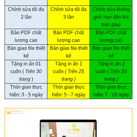
Chỉnh sửa tối đa
Chỉnh sửa tối đa
Chỉnh sửa không
2 lần
3 lần
giới hạn đến khi
bàn giao
Bản PDF chất
Bản PDF chất
Bản PDF chất
lượng cao
lượng cao
lượng cao
Bàn giao file thiết
Bàn giao file thiết
Bàn giao file thiết
kế
kế
kế
Tặng in ấn 01
Tặng in ấn 1
Tặng in ấn 2
cuốn (
Trên 30
cuốn
( Trên 25
cuốn
( Trên 20
trang
)
trang )
trang )
Thời gian thực
Thời gian thực
Thời gian thực
hiện: 3 - 5 ngày
hiện: 5 - 7 ngày
hiện: 7 - 10 ngày