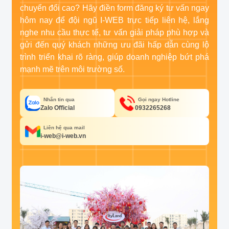
chuyển đổi cao? Hãy điền form đăng ký tư vấn ngay
hôm nay để đội ngũ I-WEB trực tiếp liên hệ, lắng
nghe nhu cầu thực tế, tư vấn giải pháp phù hợp và
gửi đến quý khách những ưu đãi hấp dẫn cùng lộ
trình triển khai rõ ràng, giúp doanh nghiệp bứt phá
mạnh mẽ trên môi trường số.
Nhắn tin qua
Gọi ngay Hotline
Zalo Official
0932265268
Liên hệ qua mail
i-web@i-web.vn