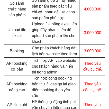
So sánh giữa 2 hay nhiều
So sánh
sản phẩm theo các tiêu
chức năng
4.000.000
chí với nhau để lựa chọn
sản phẩm
sản phẩm phù hợp.
Upload file bằng excel lên
Upload file
giúp đẩy nhanh tiến độ
3.000.000
excel
upload sản phẩm lên cho
khách.
Cho phép khách hàng đặt
Booking
3.000.000
lịch trên website theo form
Tích hợp API vào website
API booking
Theo yêu
cho khách hàng và hiển
cơ bản
cầu cụ thể.
thị trong admin
Tích hợp cổng booking
API booking
bên thứ 3, design lại giao
Theo yêu
nâng cao
diện booking theo yêu
cầu cụ thể.
cầu.
Hệ thống tự động tính phí
API tính phí
Theo yêu
vận chuyển thông qua các