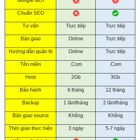
Google dịch
Chuẩn SEO
Tư vấn
Trực tiếp
Trực tiếp
Bàn giao
Online
Trực tiếp
Hướng dẫn quản trị
Online
Trực tiếp
Tên miền
.Com
.Com
Host
2Gb
3Gb
Bảo hành
6 tháng
12 tháng
Backup
1 lần/tháng
2 lần/tháng
Bàn giao source
Không
Không
Thời gian thực hiện
3 ngày
5-7 ngày