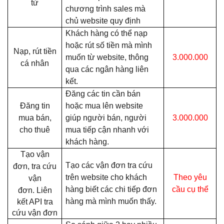
tử
chương trình sales mà
chủ website quy định
Khách hàng có thể nạp
hoặc rút số tiền mà mình
Nạp, rút tiền
muốn từ website, thông
3.000.000
cá nhân
qua các ngân hàng liên
kết.
Đăng các tin cần bán
Đăng tin
hoặc mua lên website
mua bán,
giúp người bán, người
3.000.000
cho thuê
mua tiếp cận nhanh với
khách hàng.
Tạo vận
Tạo các vận đơn tra cứu
đơn, tra cứu
trên website cho khách
Theo yêu
vận
hàng biết các chi tiếp đơn
cầu cụ thể
đơn.
Liên
hàng mà mình muốn thấy.
kết API tra
cứu vận đơn