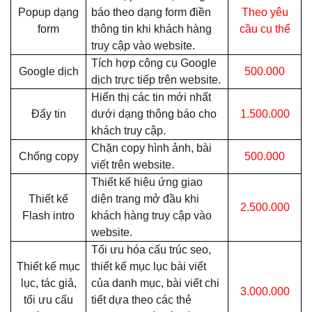
Popup dạng
báo theo dạng form điền
Theo yêu
form
thông tin khi khách hàng
cầu cụ thể
truy cập vào website.
Tích hợp công cụ Google
Google dịch
500.000
dịch trực tiếp trên website.
Hiển thị các tin mới nhất
Đẩy tin
dưới dạng thông báo cho
1.500.000
khách truy cập.
Chặn copy hình ảnh, bài
Chống copy
500.000
viết trên website.
Thiết kế hiệu ứng giao
Thiết kế
diện trang mở đầu khi
2.500.000
Flash intro
khách hàng truy cập vào
website.
Tối ưu hóa cấu trúc seo,
Thiết kế mục
thiết kế mục lục bài viết
lục, tác giả,
của danh mục, bài viết chi
3.000.000
tối ưu cấu
tiết dựa theo các thẻ