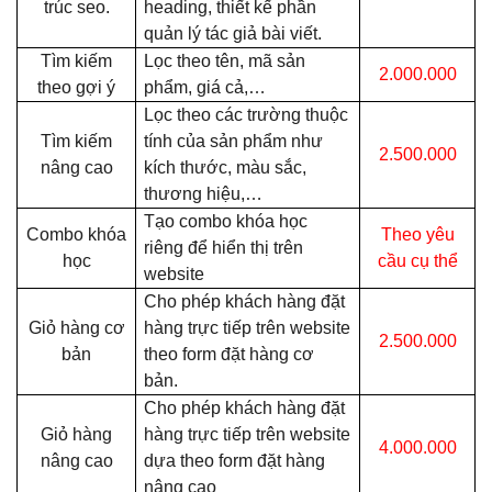
trúc seo.
heading, thiết kế phần
quản lý tác giả bài viết.
Tìm kiếm
Lọc theo tên, mã sản
2.000.000
theo gợi ý
phẩm, giá cả,…
Lọc theo các trường thuộc
Tìm kiếm
tính của sản phẩm như
2.500.000
nâng cao
kích thước, màu sắc,
thương hiệu,…
Tạo combo khóa học
Combo khóa
Theo yêu
riêng để hiển thị trên
học
cầu cụ thể
website
Cho phép khách hàng đặt
Giỏ hàng cơ
hàng trực tiếp trên website
2.500.000
bản
theo form đặt hàng cơ
bản.
Cho phép khách hàng đặt
Giỏ hàng
hàng trực tiếp trên website
4.000.000
nâng cao
dựa theo form đặt hàng
nâng cao