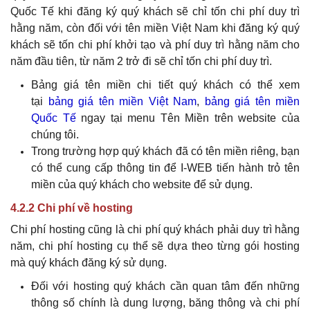
Quốc Tế khi đăng ký
quý khách
sẽ chỉ tốn chi phí duy trì
hằng năm, còn đối với tên miền Việt Nam khi đăng ký
quý
khách
sẽ tốn chi phí khởi tạo và phí duy trì hằng năm cho
năm đầu tiên, từ năm 2 trở đi sẽ chỉ tốn chi phí duy trì.
Bảng giá tên miền chi tiết
quý khách
có thể xem
tại
bảng giá tên miền Việt Nam
,
bảng giá tên miền
Quốc Tế
ngay tại menu Tên Miền trên website của
chúng tôi.
Trong trường hợp
quý khách
đã có tên miền riêng, bạn
có thể cung cấp thông tin để I-WEB tiến hành trỏ tên
miền của
quý khách
cho website để sử dụng.
4.2.2 Chi phí về hosting
Chi phí hosting cũng là chi phí
quý khách
phải duy trì hằng
năm, chi phí hosting cụ thể sẽ dựa theo từng gói hosting
mà
quý khách
đăng ký sử dụng.
Đối với hosting
quý khách
cần quan tâm đến những
thông số chính là dung lượng, băng thông và chi phí