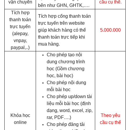
vận chuyển
cầu cụ thể.
bên như GHN, GHTK,….
Tích hợp
Tích hợp cổng thanh toán
thanh toán
trực tuyến trên website
trực tuyến
giúp khách hàng có thể
5.000.000
(alepay,
thanh toán trực tiếp khi
vnpay,
mua hàng.
paypal,..)
Cho phép tạo nội
dung chương trình
học (Gồm chương
học, bài học)
Cho phép nội dung
mỗi bài học
Cho phép up/down tài
liệu mỗi bài học (định
dạng, word, excel, zip,
Khóa học
Theo yêu
rar, PDF….)
online
cầu cụ thể
Cho phép đăng tải