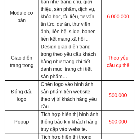
bản như trang chủ, giới
thiệu, sản phẩm, dịch vụ,
Module cơ
khóa học, tài liệu, tư vấn,
6.000.000
bản
tin tức, dự án, thư viện
ảnh, liên hệ, slide, baner,
liên kết mạng xã hội ...
Design giao diện trang
trong theo yêu cầu khách
Giao diện
Theo yêu
hàng như trang chi tiết
trang trong
cầu cụ thể
danh mục, trang chi tiết
sản phẩm…
Chèn logo vào hình ảnh
Đóng dấu
sản phẩm trên website
500.000
logo
theo vị trí khách hàng yêu
cầu.
Tích hợp hiển thị hình ảnh
Popup
thông báo khi khách hàng
500.000
truy cập vào website.
Tích hợp hiển thị thông