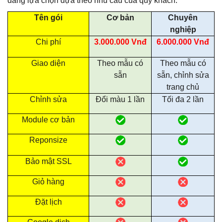
dàng lựa chọn dựa theo nhu cầu của quý khách.
Tên gói
Cơ bản
Chuyên
nghiệp
Chi phí
3.000.000 Vnđ
6.000.000 Vnđ
Giao diện
Theo mẫu có
Theo mẫu có
sẵn
sẵn, chỉnh sửa
trang chủ
Chỉnh sửa
Đổi màu 1 lần
Tối đa 2 lần
Module cơ bản
Reponsize
Bảo mật SSL
Giỏ hàng
Đặt lịch