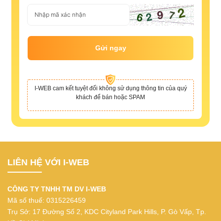
Gửi ngay
I-WEB cam kết tuyệt đối không sử dụng thông tin của quý
khách để bán hoặc SPAM
LIÊN HỆ VỚI I-WEB
CÔNG TY TNHH TM DV I-WEB
Mã số thuế: 0315226459
Trụ Sở: 17 Đường Số 2, KDC Cityland Park Hills, P. Gò Vấp, Tp.