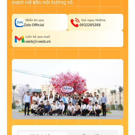
mạnh mẽ trên môi trường số.
Nhắn tin qua
Gọi ngay Hotline
Zalo Official
0932265268
Liên hệ qua mail
i-web@i-web.vn