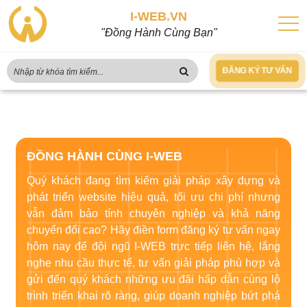
I-WEB.VN
"Đồng Hành Cùng Bạn"
ĐĂNG KÝ TƯ VẤN
ĐỒNG HÀNH CÙNG I-WEB
Quý khách đang tìm kiếm giải pháp xây dựng và
phát triển website hiệu quả, tối ưu chi phí nhưng
vẫn đảm bảo tính chuyên nghiệp và khả năng
chuyển đổi cao? Hãy điền form đăng ký tư vấn ngay
hôm nay để đội ngũ I-WEB trực tiếp liên hệ, lắng
nghe nhu cầu thực tế, tư vấn giải pháp phù hợp và
gửi đến quý khách những ưu đãi hấp dẫn cùng lộ
trình triển khai rõ ràng, giúp doanh nghiệp bứt phá