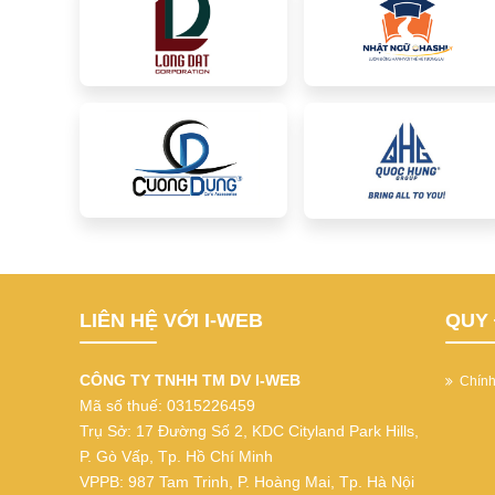
LIÊN HỆ VỚI I-WEB
QUY 
CÔNG TY TNHH TM DV I-WEB
Chính 
Mã số thuế: 0315226459
Trụ Sở: 17 Đường Số 2, KDC Cityland Park Hills,
P. Gò Vấp, Tp. Hồ Chí Minh
VPPB: 987 Tam Trinh, P. Hoàng Mai, Tp. Hà Nội