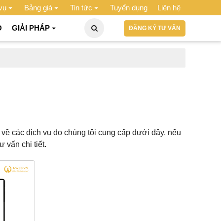
vụ
Bảng giá
Tin tức
Tuyển dụng
Liên hệ
O
GIẢI PHÁP
ĐĂNG KÝ TƯ VẤN
 về các dịch vụ do chúng tôi cung cấp dưới đây, nếu
 vấn chi tiết.