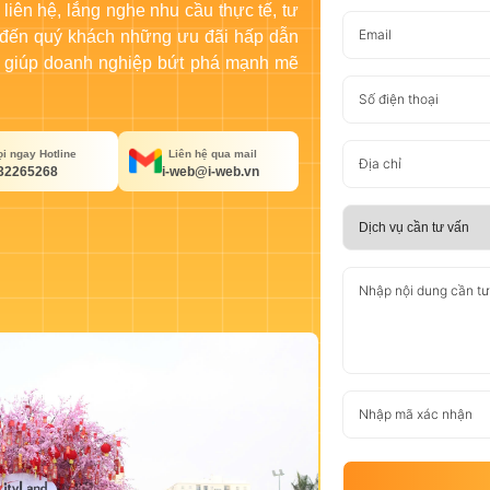
 liên hệ, lắng nghe nhu cầu thực tế, tư
 đến quý khách những ưu đãi hấp dẫn
ng, giúp doanh nghiệp bứt phá mạnh mẽ
i ngay Hotline
Liên hệ qua mail
32265268
i-web@i-web.vn