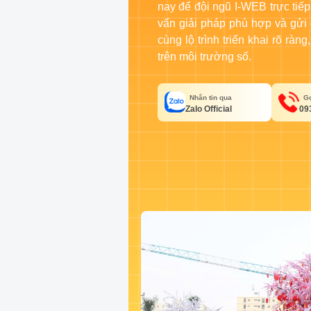
nay để đội ngũ I-WEB trực tiếp
vấn giải pháp phù hợp và gửi
cùng lộ trình triển khai rõ rà
trên môi trường số.
Nhắn tin qua
Gọ
Zalo Official
09