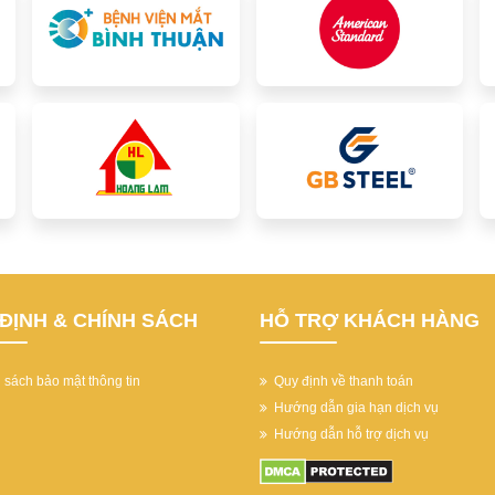
ĐỊNH & CHÍNH SÁCH
HỖ TRỢ KHÁCH HÀNG
sách bảo mật thông tin
Quy định về thanh toán
Hướng dẫn gia hạn dịch vụ
Hướng dẫn hỗ trợ dịch vụ