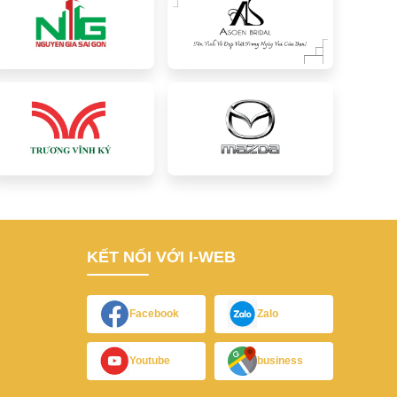
KẾT NỐI VỚI I-WEB
Facebook
Zalo
Youtube
business