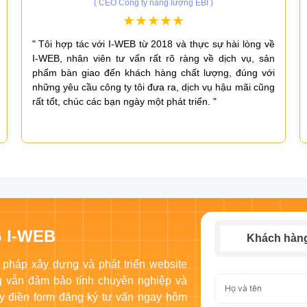
( CEO Công ty năng lượng EBI )
" Tôi hợp tác với I-WEB từ 2018 và thực sự hài lòng về
I-WEB, nhân viên tư vấn rất rõ ràng về dịch vụ, sản
phẩm bàn giao đến khách hàng chất lượng, đúng với
những yêu cầu công ty tôi đưa ra, dịch vụ hậu mãi cũng
rất tốt, chúc các bạn ngày một phát triển. "
 I-WEB
Khách hàn
 pháp xây dựng và phát triển website
ng vẫn đảm bảo tính chuyên nghiệp và
y điền form đăng ký tư vấn ngay hôm