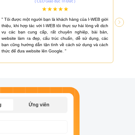
( CEO Giáo dục Trí Đức )
" Tôi được một người bạn là khách hàng của I-WEB giới
" Là 
thiệu, khi hợp tác với I-WEB tôi thực sự hài lòng về dịch
sự c
vụ các bạn cung cấp, rất chuyên nghiệp, bài bản,
tâm v
website làm ra đẹp, cấu trúc chuẩn, dễ sử dụng, các
chuẩn
bạn cũng hướng dẫn tận tình về cách sử dụng và cách
hỗ tr
thức để đưa website lên Google. "
g
Ứng viên