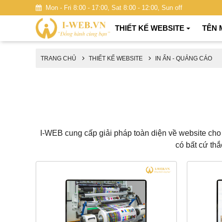
Mon - Fri 8:00 - 17:00, Sat 8:00 - 12:00, Sun off
THIẾT KẾ WEBSITE
TÊN 
TRANG CHỦ
THIẾT KẾ WEBSITE
IN ẤN - QUẢNG CÁO
I-WEB cung cấp giải pháp toàn diện về website cho 
có bất cứ thắ