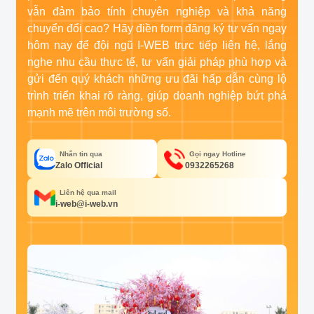
vẫn đảm bảo tính chuyên nghiệp và khả năng
chuyển đổi cao? Hãy điền form đăng ký tư vấn ngay
hôm nay để đội ngũ I-WEB trực tiếp liên hệ, lắng
nghe nhu cầu thực tế, tư vấn giải pháp phù hợp và
gửi đến quý khách những ưu đãi hấp dẫn cùng lộ
trình triển khai rõ ràng, giúp doanh nghiệp bứt phá
mạnh mẽ trên môi trường số.
Nhắn tin qua
Gọi ngay Hotline
Zalo Official
0932265268
Liên hệ qua mail
i-web@i-web.vn