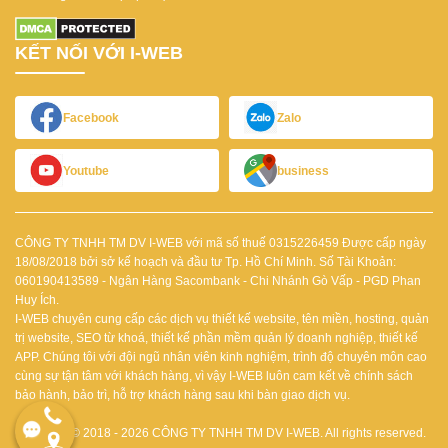
KẾT NỐI VỚI I-WEB
Facebook
Zalo
Youtube
business
CÔNG TY TNHH TM DV I-WEB với mã số thuế 0315226459 Được cấp ngày
18/08/2018 bởi sở kế hoạch và đầu tư Tp. Hồ Chí Minh.
Số Tài Khoản:
060190413589 - Ngân Hàng Sacombank - Chi Nhánh Gò Vấp - PGD Phan
Huy Ích.
I-WEB chuyên cung cấp các dịch vụ thiết kế website, tên miền, hosting, quản
trị website, SEO từ khoá, thiết kế phần mềm quản lý doanh nghiệp, thiết kế
APP.
Chúng tôi với đội ngũ nhân viên kinh nghiệm, trình độ chuyên môn cao
cùng sự tận tâm với khách hàng, vì vậy I-WEB luôn cam kết về chính sách
bảo hành, bảo trì, hỗ trợ khách hàng sau khi bàn giao dịch vụ.
Copyright © 2018 - 2026 CÔNG TY TNHH TM DV I-WEB. All rights reserved.