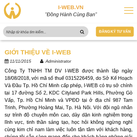
I-WEB.VN
"Đồng Hành Cùng Bạn"
ĐĂNG KÝ TƯ VẤN
GIỚI THIỆU VỀ I-WEB
11/11/2015
Administrator
Công Ty TNHH TM DV I-WEB được thành lập ngày
18/08/2018, với mã số thuế 0315226459, do Sở Kế Hoạch
Và Đầu Tp. Hồ Chí Minh cấp phép, I-WEB có trụ sở chính
tại 17 đường Số 2, KDC Cityland Park Hills, Phường Gò
Vấp, Tp. Hồ Chí Minh và VPĐD tại ở địa chỉ 987 Tam
Trinh, Phường Hoàng Mai, Tp. Hà Nôi. V
ới đội ngũ nhân
sự trình độ chuyên môn cao, dày dặn kinh nghiệm trong
lĩnh vực, tinh thần sáng tạo, học hỏi không ngừng nghỉ
cùng kim chỉ nam làm việc luôn tận tâm với khách hàng,
chúng tôi sẵn sàng mang đến cho khách hàng những giải