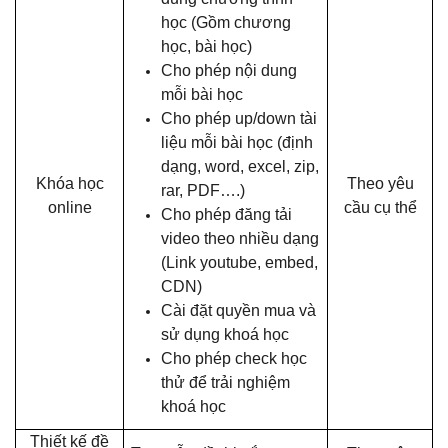
học (Gồm chương
học, bài học)
Cho phép nội dung
mỗi bài học
Cho phép up/down tài
liệu mỗi bài học (định
dạng, word, excel, zip,
Khóa học
Theo yêu
rar, PDF….)
online
cầu cụ thể
Cho phép đăng tải
video theo nhiều dạng
(Link youtube, embed,
CDN)
Cài đặt quyền mua và
sử dụng khoá học
Cho phép check học
thử để trải nghiệm
khoá học
Thiết kế đề