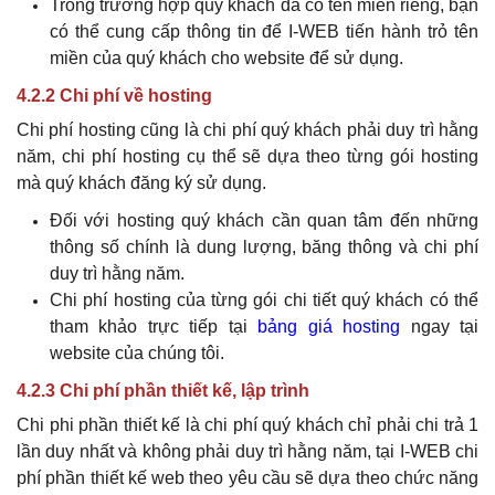
Trong trường hợp
quý khách
đã có tên miền riêng, bạn
có thể cung cấp thông tin để I-WEB tiến hành trỏ tên
miền của
quý khách
cho website để sử dụng.
4.2.2 Chi phí về hosting
Chi phí hosting cũng là chi phí
quý khách
phải duy trì hằng
năm, chi phí hosting cụ thể sẽ dựa theo từng gói hosting
mà
quý khách
đăng ký sử dụng.
Đối với hosting
quý khách
cần quan tâm đến những
thông số chính là dung lượng, băng thông và chi phí
duy trì hằng năm.
Chi phí hosting của từng gói chi tiết
quý khách
có thể
tham khảo trực tiếp tại
bảng giá hosting
ngay tại
website của chúng tôi.
4.2.3 Chi phí phần thiết kế, lập trình
Chi phi phần thiết kế là chi phí
quý khách
chỉ phải chi trả 1
lần duy nhất và không phải duy trì hằng năm, tại I-WEB chi
phí phần thiết kế web theo yêu cầu sẽ dựa theo chức năng