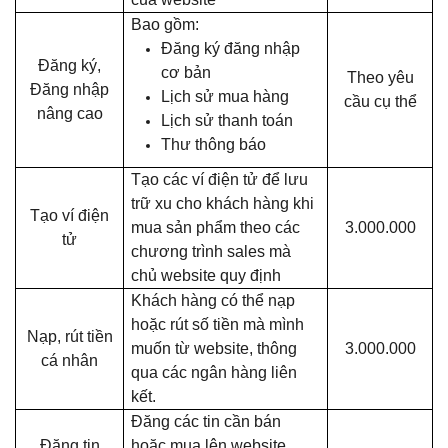
Bao gồm:
Đăng ký đăng nhập
Đăng ký,
cơ bản
Theo yêu
Đăng nhập
Lịch sử mua hàng
cầu cụ thể
nâng cao
Lịch sử thanh toán
Thư thông báo
Tạo các ví điện tử để lưu
trữ xu cho khách hàng khi
Tạo ví điện
mua sản phẩm theo các
3.000.000
tử
chương trình sales mà
chủ website quy định
Khách hàng có thể nạp
hoặc rút số tiền mà mình
Nạp, rút tiền
muốn từ website, thông
3.000.000
cá nhân
qua các ngân hàng liên
kết.
Đăng các tin cần bán
Đăng tin
hoặc mua lên website