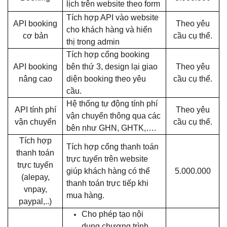
lịch trên website theo form
Tích hợp API vào website
API booking
Theo yêu
cho khách hàng và hiển
cơ bản
cầu cụ thể.
thị trong admin
Tích hợp cổng booking
API booking
bên thứ 3, design lại giao
Theo yêu
nâng cao
diện booking theo yêu
cầu cụ thể.
cầu.
Hệ thống tự động tính phí
API tính phí
Theo yêu
vận chuyển thông qua các
vận chuyển
cầu cụ thể.
bên như GHN, GHTK,….
Tích hợp
Tích hợp cổng thanh toán
thanh toán
trực tuyến trên website
trực tuyến
giúp khách hàng có thể
5.000.000
(alepay,
thanh toán trực tiếp khi
vnpay,
mua hàng.
paypal,..)
Cho phép tạo nội
dung chương trình