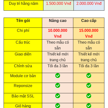
Duy trì hằng năm
1.500.000 Vnđ
2.000.000 Vnđ
Tên gói
Nâng cao
Cao cấp
Chi phí
10.000.000
15.000.000
Vnđ
Vnđ
Cấu trúc
Theo mẫu có
Theo mẫu có
sẵn
sẵn
Giao diện
Thiết kế mới
Thiết kế mới
trang chủ
trang chủ
Chỉnh sửa
Tối đa 3 lần
Tối đa 3 lần
Module cơ bản
Reponsize
Bảo mật SSL
Giỏ hàng