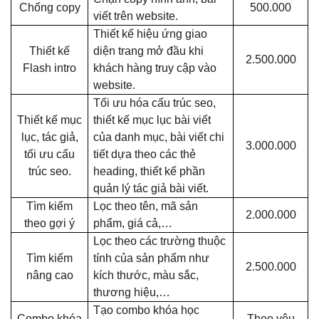
Chống copy
500.000
viết trên website.
Thiết kế hiệu ứng giao
Thiết kế
diện trang mở đầu khi
2.500.000
Flash intro
khách hàng truy cập vào
website.
Tối ưu hóa cấu trúc seo,
Thiết kế mục
thiết kế mục lục bài viết
lục, tác giả,
của danh mục, bài viết chi
3.000.000
tối ưu cấu
tiết dựa theo các thẻ
trúc seo.
heading, thiết kế phần
quản lý tác giả bài viết.
Tìm kiếm
Lọc theo tên, mã sản
2.000.000
theo gợi ý
phẩm, giá cả,…
Lọc theo các trường thuộc
Tìm kiếm
tính của sản phẩm như
2.500.000
nâng cao
kích thước, màu sắc,
thương hiệu,…
Tạo combo khóa học
Combo khóa
Theo yêu