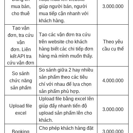
mua bán,
giúp người bán, người
3.000.000
cho thuê
mua tiếp cận nhanh với
khách hàng.
Tạo vận
Tạo các vận đơn tra cứu
đơn, tra cứu
trên website cho khách
Theo yêu
vận
hàng biết các chi tiếp đơn
cầu cụ thể
đơn.
Liên
hàng mà mình muốn thấy.
kết API tra
cứu vận đơn
So sánh giữa 2 hay nhiều
So sánh
sản phẩm theo các tiêu
chức năng
4.000.000
chí với nhau để lựa chọn
sản phẩm
sản phẩm phù hợp.
Upload file bằng excel lên
Upload file
giúp đẩy nhanh tiến độ
3.000.000
excel
upload sản phẩm lên cho
khách.
Cho phép khách hàng đặt
Booking
3.000.000