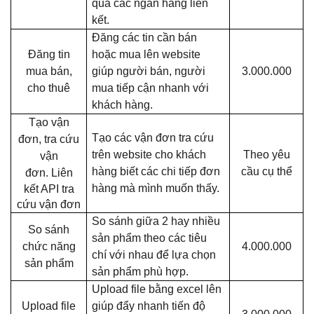
qua các ngân hàng liên
kết.
Đăng các tin cần bán
Đăng tin
hoặc mua lên website
mua bán,
giúp người bán, người
3.000.000
cho thuê
mua tiếp cận nhanh với
khách hàng.
Tạo vận
Tạo các vận đơn tra cứu
đơn, tra cứu
trên website cho khách
Theo yêu
vận
hàng biết các chi tiếp đơn
cầu cụ thể
đơn.
Liên
hàng mà mình muốn thấy.
kết API tra
cứu vận đơn
So sánh giữa 2 hay nhiều
So sánh
sản phẩm theo các tiêu
chức năng
4.000.000
chí với nhau để lựa chọn
sản phẩm
sản phẩm phù hợp.
Upload file bằng excel lên
Upload file
giúp đẩy nhanh tiến độ