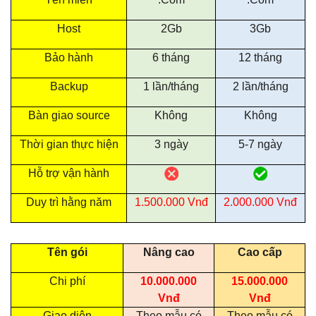
Host
2Gb
3Gb
Bảo hành
6 tháng
12 tháng
Backup
1 lần/tháng
2 lần/tháng
Bàn giao source
Không
Không
Thời gian thực hiện
3 ngày
5-7 ngày
Hỗ trợ vận hành
Duy trì hằng năm
1.500.000 Vnđ
2.000.000 Vnđ
Tên gói
Nâng cao
Cao cấp
Chi phí
10.000.000
15.000.000
Vnđ
Vnđ
Giao diện
Theo mẫu có
Theo mẫu có