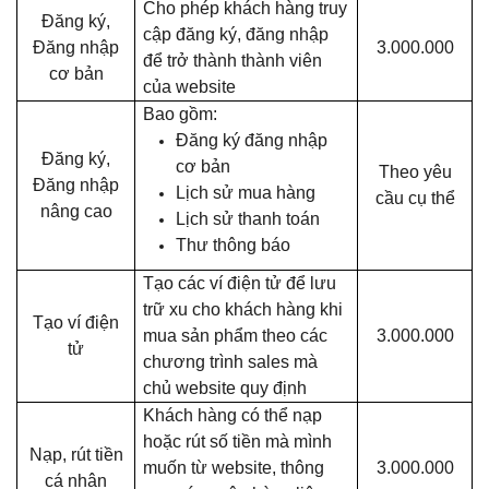
Cho phép khách hàng truy
Đăng ký,
cập đăng ký, đăng nhập
Đăng nhập
3.000.000
để trở thành thành viên
cơ bản
của website
Bao gồm:
Đăng ký đăng nhập
Đăng ký,
cơ bản
Theo yêu
Đăng nhập
Lịch sử mua hàng
cầu cụ thể
nâng cao
Lịch sử thanh toán
Thư thông báo
Tạo các ví điện tử để lưu
trữ xu cho khách hàng khi
Tạo ví điện
mua sản phẩm theo các
3.000.000
tử
chương trình sales mà
chủ website quy định
Khách hàng có thể nạp
hoặc rút số tiền mà mình
Nạp, rút tiền
muốn từ website, thông
3.000.000
cá nhân