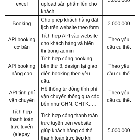
3.000.000
excel
upload sản phẩm lên cho
khách.
Cho phép khách hàng đặt
Booking
3.000.000
lịch trên website theo form
Tích hợp API vào website
API booking
Theo yêu
cho khách hàng và hiển
cơ bản
cầu cụ thể.
thị trong admin
Tích hợp cổng booking
API booking
bên thứ 3, design lại giao
Theo yêu
nâng cao
diện booking theo yêu
cầu cụ thể.
cầu.
Hệ thống tự động tính phí
API tính phí
Theo yêu
vận chuyển thông qua các
vận chuyển
cầu cụ thể.
bên như GHN, GHTK,….
Tích hợp
Tích hợp cổng thanh toán
thanh toán
trực tuyến trên website
trực tuyến
giúp khách hàng có thể
5.000.000
(alepay,
thanh toán trực tiếp khi