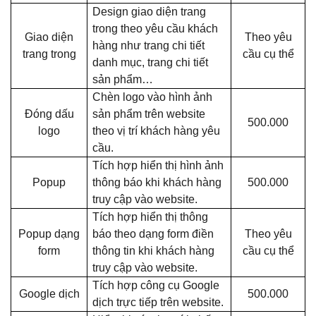
Design giao diện trang
trong theo yêu cầu khách
Giao diện
Theo yêu
hàng như trang chi tiết
trang trong
cầu cụ thể
danh mục, trang chi tiết
sản phẩm…
Chèn logo vào hình ảnh
Đóng dấu
sản phẩm trên website
500.000
logo
theo vị trí khách hàng yêu
cầu.
Tích hợp hiển thị hình ảnh
Popup
thông báo khi khách hàng
500.000
truy cập vào website.
Tích hợp hiển thị thông
Popup dạng
báo theo dạng form điền
Theo yêu
form
thông tin khi khách hàng
cầu cụ thể
truy cập vào website.
Tích hợp công cụ Google
Google dịch
500.000
dịch trực tiếp trên website.