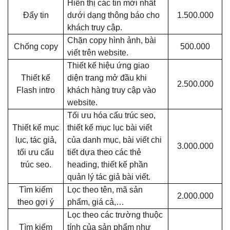
Hiển thị các tin mới nhất
Đẩy tin
dưới dạng thông báo cho
1.500.000
khách truy cập.
Chặn copy hình ảnh, bài
Chống copy
500.000
viết trên website.
Thiết kế hiệu ứng giao
Thiết kế
diện trang mở đầu khi
2.500.000
Flash intro
khách hàng truy cập vào
website.
Tối ưu hóa cấu trúc seo,
Thiết kế mục
thiết kế mục lục bài viết
lục, tác giả,
của danh mục, bài viết chi
3.000.000
tối ưu cấu
tiết dựa theo các thẻ
trúc seo.
heading, thiết kế phần
quản lý tác giả bài viết.
Tìm kiếm
Lọc theo tên, mã sản
2.000.000
theo gợi ý
phẩm, giá cả,…
Lọc theo các trường thuộc
Tìm kiếm
tính của sản phẩm như