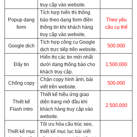
truy cập vào website.
Tích hợp hiển thị thông
Popup dạng
báo theo dạng form điền
Theo yêu
form
thông tin khi khách hàng
cầu cụ thể
truy cập vào website.
Tích hợp công cụ Google
Google dịch
500.000
dịch trực tiếp trên website.
Hiển thị các tin mới nhất
Đẩy tin
dưới dạng thông báo cho
1.500.000
khách truy cập.
Chặn copy hình ảnh, bài
Chống copy
500.000
viết trên website.
Thiết kế hiệu ứng giao
Thiết kế
diện trang mở đầu khi
2.500.000
Flash intro
khách hàng truy cập vào
website.
Tối ưu hóa cấu trúc seo,
Thiết kế mục
thiết kế mục lục bài viết