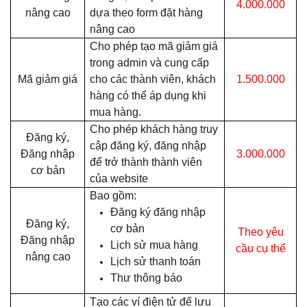
4.000.000
nâng cao
dựa theo form đặt hàng
nâng cao
Cho phép tạo mã giảm giá
trong admin và cung cấp
Mã giảm giá
cho các thành viên, khách
1.500.000
hàng có thể áp dụng khi
mua hàng.
Cho phép khách hàng truy
Đăng ký,
cập đăng ký, đăng nhập
Đăng nhập
3.000.000
để trở thành thành viên
cơ bản
của website
Bao gồm:
Đăng ký đăng nhập
Đăng ký,
cơ bản
Theo yêu
Đăng nhập
Lịch sử mua hàng
cầu cụ thể
nâng cao
Lịch sử thanh toán
Thư thông báo
Tạo các ví điện tử để lưu