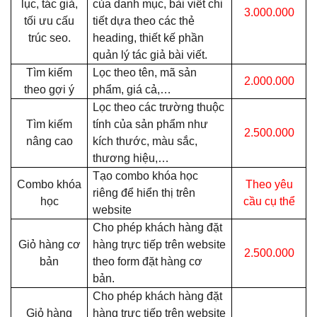
lục, tác giả,
của danh mục, bài viết chi
3.000.000
tối ưu cấu
tiết dựa theo các thẻ
trúc seo.
heading, thiết kế phần
quản lý tác giả bài viết.
Tìm kiếm
Lọc theo tên, mã sản
2.000.000
theo gợi ý
phẩm, giá cả,…
Lọc theo các trường thuộc
Tìm kiếm
tính của sản phẩm như
2.500.000
nâng cao
kích thước, màu sắc,
thương hiệu,…
Tạo combo khóa học
Combo khóa
Theo yêu
riêng để hiển thị trên
học
cầu cụ thể
website
Cho phép khách hàng đặt
Giỏ hàng cơ
hàng trực tiếp trên website
2.500.000
bản
theo form đặt hàng cơ
bản.
Cho phép khách hàng đặt
Giỏ hàng
hàng trực tiếp trên website