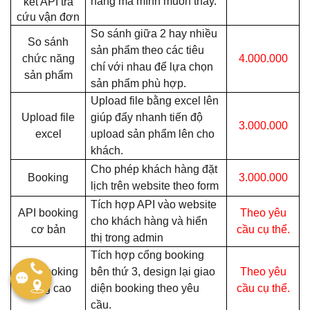
hàng mà mình muốn thấy.
kết API tra
cứu vận đơn
So sánh giữa 2 hay nhiều
So sánh
sản phẩm theo các tiêu
chức năng
4.000.000
chí với nhau để lựa chọn
sản phẩm
sản phẩm phù hợp.
Upload file bằng excel lên
Upload file
giúp đẩy nhanh tiến độ
3.000.000
excel
upload sản phẩm lên cho
khách.
Cho phép khách hàng đặt
Booking
3.000.000
lịch trên website theo form
Tích hợp API vào website
API booking
Theo yêu
cho khách hàng và hiển
cơ bản
cầu cụ thể.
thị trong admin
Tích hợp cổng booking
API booking
bên thứ 3, design lại giao
Theo yêu
nâng cao
diện booking theo yêu
cầu cụ thể.
cầu.