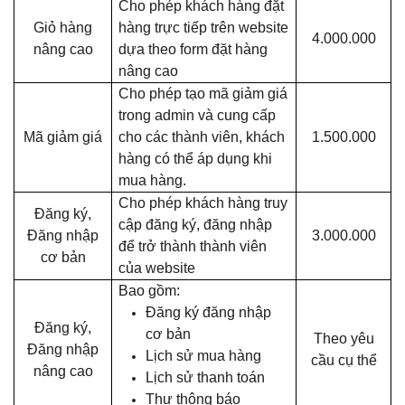
Cho phép khách hàng đặt
Giỏ hàng
hàng trực tiếp trên website
4.000.000
nâng cao
dựa theo form đặt hàng
nâng cao
Cho phép tạo mã giảm giá
trong admin và cung cấp
Mã giảm giá
cho các thành viên, khách
1.500.000
hàng có thể áp dụng khi
mua hàng.
Cho phép khách hàng truy
Đăng ký,
cập đăng ký, đăng nhập
Đăng nhập
3.000.000
để trở thành thành viên
cơ bản
của website
Bao gồm:
Đăng ký đăng nhập
Đăng ký,
cơ bản
Theo yêu
Đăng nhập
Lịch sử mua hàng
cầu cụ thể
nâng cao
Lịch sử thanh toán
Thư thông báo