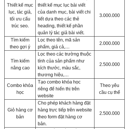
Thiết kế mục
thiết kế mục lục bài viết
lục, tác giả,
của danh mục, bài viết chi
3.000.000
tối ưu cấu
tiết dựa theo các thẻ
trúc seo.
heading, thiết kế phần
quản lý tác giả bài viết.
Tìm kiếm
Lọc theo tên, mã sản
2.000.000
theo gợi ý
phẩm, giá cả,…
Lọc theo các trường thuộc
Tìm kiếm
tính của sản phẩm như
2.500.000
nâng cao
kích thước, màu sắc,
thương hiệu,…
Tạo combo khóa học
Combo khóa
Theo yêu
riêng để hiển thị trên
học
cầu cụ thể
website
Cho phép khách hàng đặt
Giỏ hàng cơ
hàng trực tiếp trên website
2.500.000
bản
theo form đặt hàng cơ
bản.