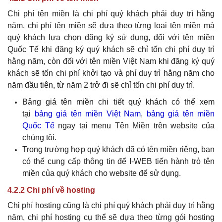
Chi phí tên miền là chi phí quý khách phải duy trì hằng
năm, chi phí tên miền sẽ dựa theo từng loại tên miền mà
quý khách lựa chọn đăng ký sử dụng, đối với tên miền
Quốc Tế khi đăng ký
quý khách
sẽ chỉ tốn chi phí duy trì
hằng năm, còn đối với tên miền Việt Nam khi đăng ký
quý
khách
sẽ tốn chi phí khởi tạo và phí duy trì hằng năm cho
năm đầu tiên, từ năm 2 trở đi sẽ chỉ tốn chi phí duy trì.
Bảng giá tên miền chi tiết
quý khách
có thể xem
tại
bảng giá tên miền Việt Nam
,
bảng giá tên miền
Quốc Tế
ngay tại menu Tên Miền trên website của
chúng tôi.
Trong trường hợp
quý khách
đã có tên miền riêng, bạn
có thể cung cấp thông tin để I-WEB tiến hành trỏ tên
miền của
quý khách
cho website để sử dụng.
4.2.2 Chi phí về hosting
Chi phí hosting cũng là chi phí
quý khách
phải duy trì hằng
năm, chi phí hosting cụ thể sẽ dựa theo từng gói hosting