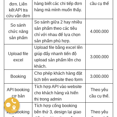
hàng biết các chi tiếp đơn
cầu cụ thể
đơn.
Liên
hàng mà mình muốn thấy.
kết API tra
cứu vận đơn
So sánh giữa 2 hay nhiều
So sánh
sản phẩm theo các tiêu
chức năng
4.000.000
chí với nhau để lựa chọn
sản phẩm
sản phẩm phù hợp.
Upload file bằng excel lên
Upload file
giúp đẩy nhanh tiến độ
3.000.000
excel
upload sản phẩm lên cho
khách.
Cho phép khách hàng đặt
Booking
3.000.000
lịch trên website theo form
Tích hợp API vào website
API booking
Theo yêu
cho khách hàng và hiển
cơ bản
cầu cụ thể.
thị trong admin
Tích hợp cổng booking
API booking
bên thứ 3, design lại giao
Theo yêu