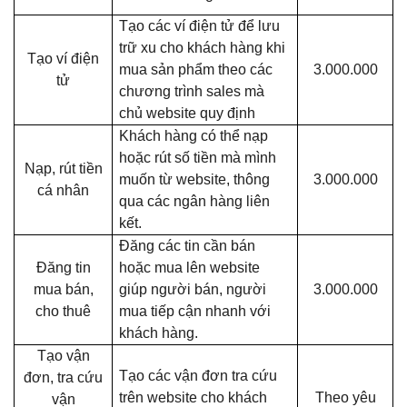
Tạo các ví điện tử để lưu
trữ xu cho khách hàng khi
Tạo ví điện
mua sản phẩm theo các
3.000.000
tử
chương trình sales mà
chủ website quy định
Khách hàng có thể nạp
hoặc rút số tiền mà mình
Nạp, rút tiền
muốn từ website, thông
3.000.000
cá nhân
qua các ngân hàng liên
kết.
Đăng các tin cần bán
Đăng tin
hoặc mua lên website
mua bán,
giúp người bán, người
3.000.000
cho thuê
mua tiếp cận nhanh với
khách hàng.
Tạo vận
Tạo các vận đơn tra cứu
đơn, tra cứu
trên website cho khách
Theo yêu
vận