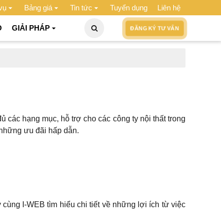
vụ
Bảng giá
Tin tức
Tuyển dụng
Liên hệ
O
GIẢI PHÁP
ĐĂNG KÝ TƯ VẤN
ủ các hạng mục, hỗ trợ cho các công ty nội thất trong
 những ưu đãi hấp dẫn.
 cùng I-WEB tìm hiểu chi tiết về những lợi ích từ việc