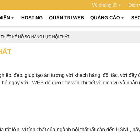
Về chúng tôi
Dịch 
MIỀN
HOSTING
QUẢN TRỊ WEB
QUẢNG CÁO
SE
THIẾT KẾ HỒ SƠ NĂNG LỰC NỘI THẤT
HẤT
hiệp, đẹp, giúp tạo ấn tượng với khách hàng, đối tác, với đầy đ
n hệ ngay với I-WEB để được tư vấn chi tiết về dịch vụ và nhận
a rất lớn, vì tính chất của ngành nội thất rất cần đến HSNL, hãy