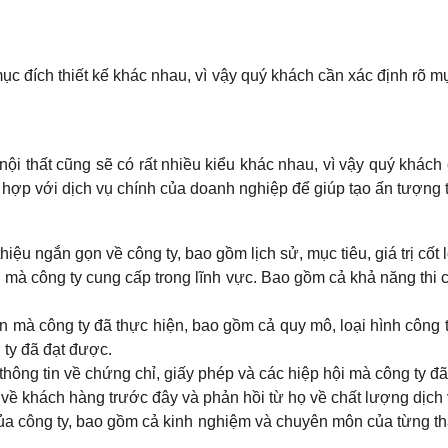
mục đích thiết kế khác nhau, vì vậy quý khách cần xác định rõ m
nội thất cũng sẽ có rất nhiều kiểu khác nhau, vì vậy quý khá
hợp với dịch vụ chính của doanh nghiệp để giúp tạo ấn tượng tố
hiệu ngắn gọn về công ty, bao gồm lịch sử, mục tiêu, giá trị cốt 
ụ mà công ty cung cấp trong lĩnh vực. Bao gồm cả khả năng thi côn
n mà công ty đã thực hiện, bao gồm cả quy mô, loại hình công tr
 ty đã đạt được.
hông tin về chứng chỉ, giấy phép và các hiệp hội mà công ty đ
về khách hàng trước đây và phản hồi từ họ về chất lượng dịch 
a công ty, bao gồm cả kinh nghiệm và chuyên môn của từng thà