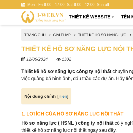
Mon - Fri 8:00 - 17:00, Sat 8:00 - 12:00, Sun off
THIẾT KẾ WEBSITE
TÊN 
TRANG CHỦ
GIẢI PHÁP
THIẾT KẾ HỒ SƠ NĂNG LỰC
THIẾT KẾ HỒ SƠ NĂNG LỰC NỘI T
12/06/2024
1302
Thiết kế hồ sơ năng lực công ty nội thất
chuyên ng
việc quảng bá hình ảnh, đấu thầu các dự án. Hãy liê
[
Hiện
]
Nội dung chính
1. LỢI ÍCH CỦA HỒ SƠ NĂNG LỰC NỘI THẤT
Hồ sơ năng lực ( HSNL ) công ty nội thất
có ý nghĩ
thiết kế hồ sơ năng lực nội thất ngay sau đây.